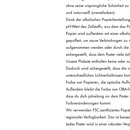
ohne seine ursprüngliche Schönheit zu v
und naturweiß (cremefarben).

Dank der alkalischen Papierherstellungst
pH-Wert des Zellstoffs, aus dem das Pap
Papier wird außerdem mit einer alkalis
gepuffert, um saure Verbindungen zu n
aufgenommen werden oder durch die na
sichergestellt, dass dein Poster viele 
Unsere Plakate enthalten keine oder n
Dadurch wird sichergestellt, dass die n
unterschiedlichen Lichtverhältnissen ko
Farbe von Papieren, die optische Aufhel
Außerdem bleibt die Farbe von OBA-fre
dass du dich jahrelang an dem Poster e
Farbveränderungen kommt.

Wir verwenden FSC-zertifiziertes Papier
regionaler Verfügbarkeit. Das ist bess
Jedes Poster wird in einer robusten Ver