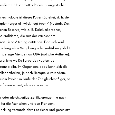
erlieren. Unser mattes Papier ist ungestrichen 
echnologie ist dieses Poster säurefrei, d. h. der 
ier hergestellt wird, liegt über 7 (neutral). Das 
chen Reserve, wie z. B. Kalziumkarbonat, 
eutralisieren, die aus der Atmosphäre 
türliche Alterung entstehen. Dadurch wird 
Jahre lang ohne Vergilbung oder Verfärbung bleibt.

ur geringe Mengen an OBA (optische Aufheller). 
atürliche weiße Farbe des Papiers bei 
nstant bleibt. Im Gegensatz dazu kann sich die 
ler enthalten, je nach Lichtquelle verändern. 
iem Papier im Laufe der Zeit gleichmäßiger, so 
rfreuen kannst, ohne dass es zu 
 oder gleichwertige Zertifizierungen, je nach 
er für die Menschen und den Planeten.

packung versandt, damit es sicher und geschützt 