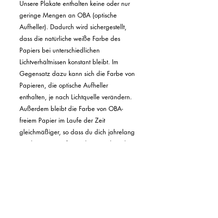
Unsere Plakate enthalten keine oder nur 
geringe Mengen an OBA (optische 
Aufheller). Dadurch wird sichergestellt, 
dass die natürliche weiße Farbe des 
Papiers bei unterschiedlichen 
Lichtverhältnissen konstant bleibt. Im 
Gegensatz dazu kann sich die Farbe von 
Papieren, die optische Aufheller 
enthalten, je nach Lichtquelle verändern. 
Außerdem bleibt die Farbe von OBA-
freiem Papier im Laufe der Zeit 
gleichmäßiger, so dass du dich jahrelang 
an dem Poster erfreuen kannst, ohne dass 
es zu Farbveränderungen kommt.

Wir verwenden FSC-zertifiziertes Papier 
oder gleichwertige Zertifizierungen, je 
nach regionaler Verfügbarkeit. Das ist 
besser für die Menschen und den 
Planeten.
