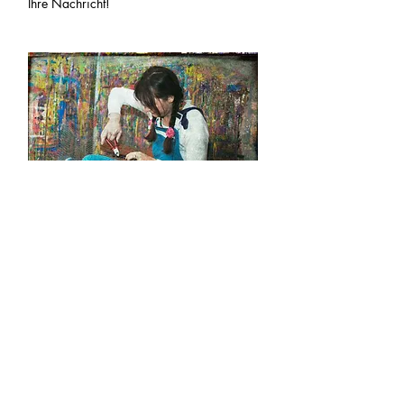
Ihre Nachricht!
Kunden
*Arena Verlag
*Penguin Kids
*Kwasi Verlag
*Figuren Theater Philothea
*Parga Verlag
*New Frontier Publishing