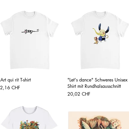
Vista rápida
Vista rápida
'Art qui rit T-shirt
"Let's dance" Schweres Unisex 
Shirt mit Rundhalsausschnitt
recio
2,16 CHF
Precio
20,02 CHF