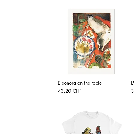
Vista rápida
Eleonora on the table
L
Precio
P
43,20 CHF
3