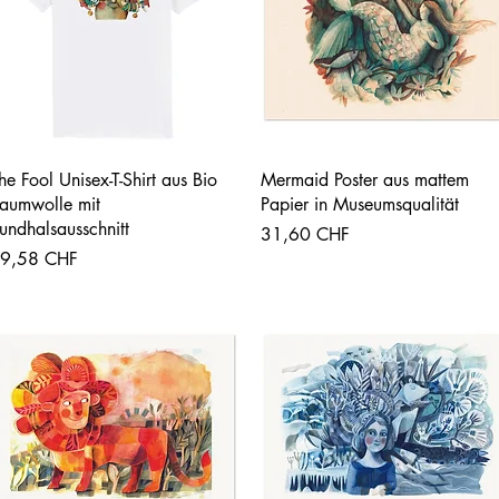
Vista rápida
Vista rápida
he Fool Unisex-T-Shirt aus Bio
Mermaid Poster aus mattem
aumwolle mit
Papier in Museumsqualität
undhalsausschnitt
Precio
31,60 CHF
recio
9,58 CHF