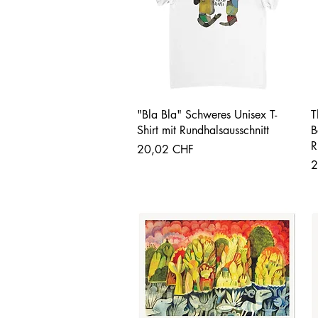
Vista rápida
"Bla Bla" Schweres Unisex T-
T
Shirt mit Rundhalsausschnitt
B
R
Precio
20,02 CHF
P
2