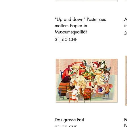
Vista rápida
"Up and down" Poster aus
A
mattem Papier in
i
Museumsqualität
P
3
Precio
31,60 CHF
Vista rápida
Das grosse Fest
P
F