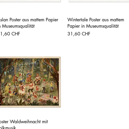
Vista rápida
Vista rápida
slan Poster aus mattem Papier
Wintertale Poster aus mattem
n Museumsqualität
Papier in Museumsqualität
recio
Precio
1,60 CHF
31,60 CHF
Vista rápida
oster Waldweihnacht mit
olkmusik