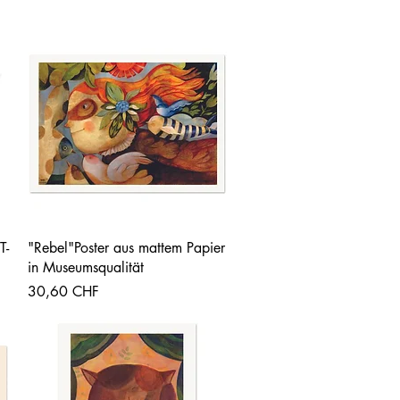
Vista rápida
T-
"Rebel"Poster aus mattem Papier
in Museumsqualität
Precio
30,60 CHF