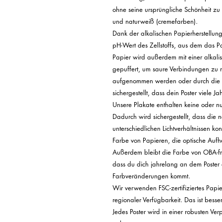
ohne seine ursprüngliche Schönheit zu v
und naturweiß (cremefarben).

Dank der alkalischen Papierherstellungst
pH-Wert des Zellstoffs, aus dem das Pap
Papier wird außerdem mit einer alkalis
gepuffert, um saure Verbindungen zu n
aufgenommen werden oder durch die na
sichergestellt, dass dein Poster viele 
Unsere Plakate enthalten keine oder n
Dadurch wird sichergestellt, dass die n
unterschiedlichen Lichtverhältnissen ko
Farbe von Papieren, die optische Aufhel
Außerdem bleibt die Farbe von OBA-fre
dass du dich jahrelang an dem Poster e
Farbveränderungen kommt.

Wir verwenden FSC-zertifiziertes Papier
regionaler Verfügbarkeit. Das ist bess
Jedes Poster wird in einer robusten Ver