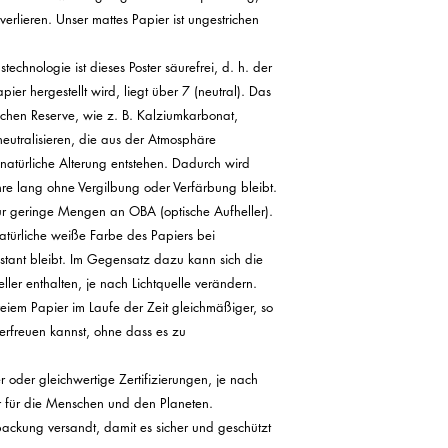
erlieren. Unser mattes Papier ist ungestrichen 
echnologie ist dieses Poster säurefrei, d. h. der 
ier hergestellt wird, liegt über 7 (neutral). Das 
chen Reserve, wie z. B. Kalziumkarbonat, 
eutralisieren, die aus der Atmosphäre 
türliche Alterung entstehen. Dadurch wird 
Jahre lang ohne Vergilbung oder Verfärbung bleibt.

ur geringe Mengen an OBA (optische Aufheller). 
atürliche weiße Farbe des Papiers bei 
nstant bleibt. Im Gegensatz dazu kann sich die 
ler enthalten, je nach Lichtquelle verändern. 
iem Papier im Laufe der Zeit gleichmäßiger, so 
rfreuen kannst, ohne dass es zu 
 oder gleichwertige Zertifizierungen, je nach 
er für die Menschen und den Planeten.

packung versandt, damit es sicher und geschützt 