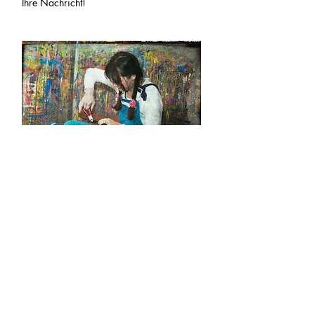
Ihre Nachricht!
Kunden
*Arena Verlag
*Penguin Kids
*Kwasi Verlag
*Figuren Theater Philothea
*Parga Verlag
*New Frontier Publishing